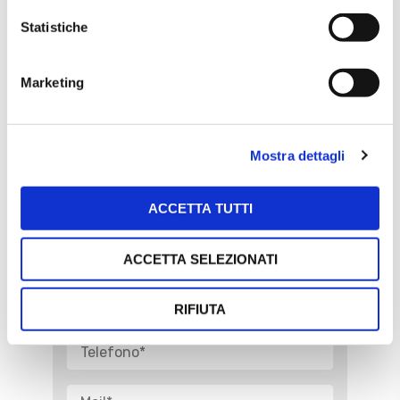
indimenticabile il loro soggiorno.
Statistiche
Solo vantaggi per te
Marketing
Scegli l’opzione di servizio più adatta alle
tue necessità. Una
Gestione Completa
o una
Gestione Digitale
.
Per entrambe
le opzioni ci sono solo vantaggi per te. Per
Mostra dettagli
saperne di più non esitare a contattarci.
ACCETTA TUTTI
Contattaci
ACCETTA SELEZIONATI
RIFIUTA