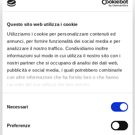
gestione completa dell’attività di
promozione e annunci su portali
gestione del ricevimento clienti
Questo sito web utilizza i cookie
il marketing e la gestione tariffe
Utilizziamo i cookie per personalizzare contenuti ed
gli incassi ed i pagamenti
annunci, per fornire funzionalità dei social media e per
la gestione dei clienti
analizzare il nostro traffico. Condividiamo inoltre
informazioni sul modo in cui utilizza il nostro sito con i
la gestione dei servizi e manutenzioni
nostri partner che si occupano di analisi dei dati web,
la gestione degli aspetti amministrativi
pubblicità e social media, i quali potrebbero combinarle
e degli adempimenti previsti dalla legge
con altre informazioni che ha fornito loro o che hanno
raccolto dal suo utilizzo dei loro servizi.
StayMaker gestirà queste ed altre attività
con il fine di garantire agli ospiti un
Selezione
servizio di qualità e un reddito crescente
Necessari
del
al proprietario.
consenso
Gli ospiti accolti con servizi esclusivi e
Preferenze
personalizzati che renderanno