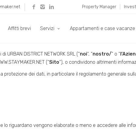
ymaker.net
Property Manager
Invest
 sulla privacy
Affitti brevi
Servizi
Appartamenti e case vacanze
assi di URBAN DISTRICT NETWORK SRL (“
noi
“, “
nostro/
” o “
l’Azie
o WWW.STAYMAKER.NET (“
Sito
“), o condividono altrimenti informaz
lla protezione dei dati, in particolare il regolamento generale 
he lo riguardano vengono elaborate o meno e accedere alle info