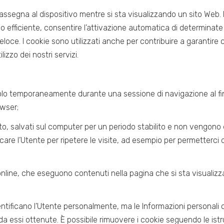
 assegna al dispositivo mentre si sta visualizzando un sito Web. I
odo efficiente, consentire l’attivazione automatica di determinat
e veloce. I cookie sono utilizzati anche per contribuire a garantire 
lizzo dei nostri servizi.
 temporaneamente durante una sessione di navigazione al fine d
owser;
to, salvati sul computer per un periodo stabilito e non vengono el
care l’Utente per ripetere le visite, ad esempio per permetterci
i online, che eseguono contenuti nella pagina che si sta visualiz
entificano l’Utente personalmente, ma le Informazioni personal
a essi ottenute. È possibile rimuovere i cookie seguendo le istr