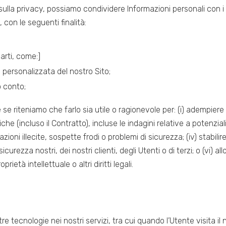
 sulla privacy, possiamo condividere Informazioni personali con i
, con le seguenti finalità:
parti, come:]
ta personalizzata del nostro Sito;
o conto;
e riteniamo che farlo sia utile o ragionevole per: (i) adempiere a
iche (incluso il Contratto), incluse le indagini relative a potenziali 
azioni illecite, sospette frodi o problemi di sicurezza; (iv) stabilire
a sicurezza nostri, dei nostri clienti, degli Utenti o di terzi; o (vi) 
ietà intellettuale o altri diritti legali.
ltre tecnologie nei nostri servizi, tra cui quando l’Utente visita il