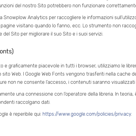
ne funzioni del nostro Sito potrebbero non funzionare correttament
a Snowplow Analytics per raccogliere le informazioni sull’utiliz
li pagine visitano quando lo fanno, ecc. Lo strumento non raccog
del Sito per migliorare il suo Sito e i suoi servizi.
Fonts)
o e graficamente piacevole in tutti i browser, utilizziamo le libre
 sito Web. I Google Web Fonts vengono trasferiti nella cache del 
e non ne consente l’accesso, i contenuti saranno visualizzati i
ticamente una connessione con l’operatore della libreria. In teoria
spondenti raccolgano dati.
ogle è reperibile qui:
https://www.google.com/policies/privacy
.